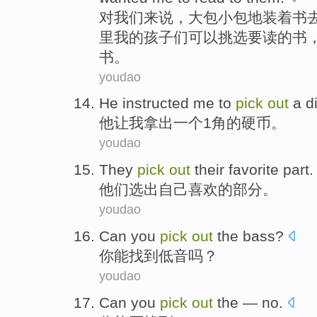
对
我们来说
，大包小包
地
装
着
书
里
我
的
孩子们
可以
挑选
要
读
的书
书。
youdao
He
instructed
me
to
pick
out
a
d
他
让
我
拿出
一个
1角的
硬币
。
youdao
They
pick
out
their
favorite
part
.
他们
选出
自己
喜欢的
部分
。
youdao
Can
you
pick
out
the bass
?
你
能
找到
低音
吗？
youdao
Can
you
pick
out
the — no.