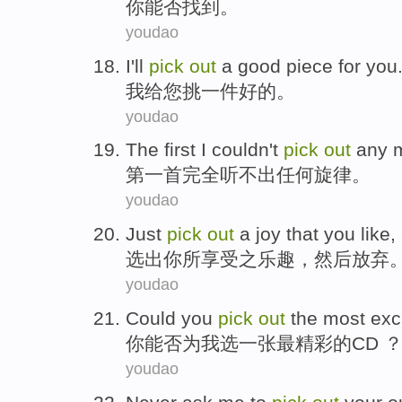
你
能否
找到。
youdao
I
'll
pick
out
a
good
piece
for
you
我
给
您
挑
一
件
好的
。
youdao
The first
I
couldn
't
pick
out
any
第
一首
完全听
不
出
任何
旋律。
youdao
Just
pick
out
a
joy
that
you
like,
选出
你
所
享受之乐趣
，
然后
放弃
youdao
Could
you
pick
out
the most
exc
你
能否
为
我
选
一张
最
精彩
的
CD
youdao