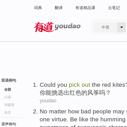
词典
翻译
有道精品课
云笔记
中英
有道 - 网易旗下搜索
双语例句
Could
you
pick
out
the
red
kites
全部
你
能
挑选
出
红色
的
风筝
吗？
口语
youdao
书面语
No matter
how
bad
people
may 
论文
one
virtue
.
Be like
the
humming 
原声例句