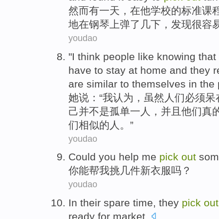
然
而有一天，在他学校的标准课
地在钢琴上弹了几下，发现很容
youdao
"
I think people like knowing that
have to stay at home and they re
are similar to themselves in the 
她
说：“我认为，虽然人们必须呆
己并不是孤单一人，并且他们真
们相似的人。”
youdao
Could
you
help
me
pick
out
som
你
能
帮
我
挑
几
件
新
衣服
吗？
youdao
In
their spare
time
,
they
pick
out
ready
for
market
.