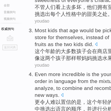
sweetness
of
everyone
's
charac
全部
不管
人们
看上去
多
坏
，
他们
拥有
音频例句
挑选
出
每个人性格中的甜美
之
处
视频例句
youdao
权威例句
Most
kids
that
age
would be
pic
store
for
themselves
,
instead
of
fruits
as
the
two
kids
did.
go
返回词典
top
这个
年龄
的
大多数
孩子
会
在
商店
像
这
两个
孩子那样
帮
妈妈
挑选
水
youdao
Even more
incredible
is
the
you
order
in
language
from
the
mixt
analyze
, to
combine
and recom
new
ways.
更
令人难以置信
的
是
，
这个
年轻
中
挑选
出
语言
的
顺序
，
并
进行分