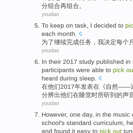
分组合
再
组合。
youdao
T
o keep on task, I decided to
pi
each month.
为
了继续完成任务，我决定每个
youdao
I
n their 2017 study published i
participants were able to
pick
ou
heard during sleep.
在
他们2017年发表在《自然—
分辨出他们在睡觉时所听到的声
youdao
H
owever, one day, in the music c
school's standard curriculum, he
and found it easy to
pick
out
tun