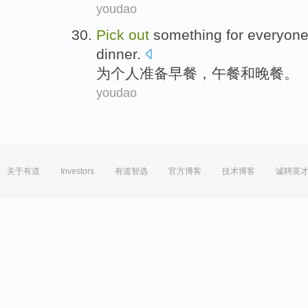
youdao
Pick
out
something
for
everyone 
dinner
.
为
个人
准备早餐
，
午餐
和
晚餐
。
youdao
关于有道
Investors
有道智选
官方博客
技术博客
诚聘英