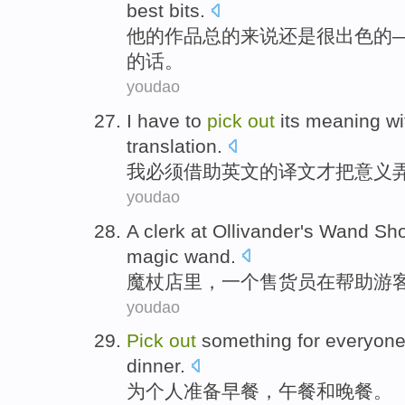
best
bits.
他
的
作品
总的来说还是
很
出色的
的话。
youdao
I
have to
pick
out
its
meaning
wi
translation
.
我
必须
借助
英文
的
译文
才把
意义
youdao
A
clerk
at
Ollivander's
Wand
Sh
magic wand.
魔杖
店里
，
一个
售货员
在
帮助
游
youdao
Pick
out
something
for
everyone 
dinner
.
为
个人
准备早餐
，
午餐
和
晚餐
。