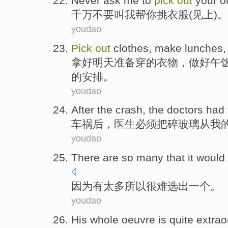
Never
ask
me
to
pick
out
your
ou
千万不要
叫
我
帮
你
挑
衣服
(
见
上)。
youdao
Pick
out
clothes
,
make lunches
拿
好明天准备
穿
的衣物，
做好
午
的安排。
youdao
After
the crash
,
the doctors
had 
车祸
后
，
医生
必须
把
碎玻璃
从
我
youdao
There are
so
many that it would
因为
有
太多
所以
很难
选出
一个
。
youdao
His
whole oeuvre
is
quite
extrao