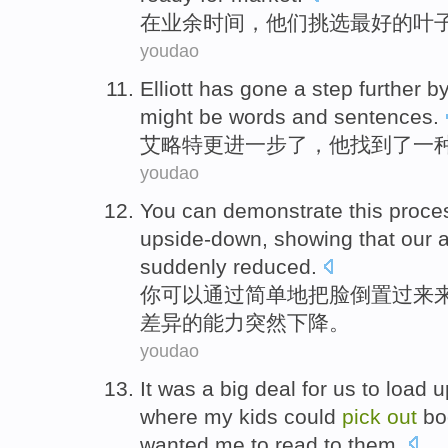
在
业余
时间
，
他们
挑选
最好
的
叶
youdao
Elliott
has gone a step further
b
might be
words
and
sentences
.
艾略特
更进一步
了，
他找到
了
一
youdao
You
can
demonstrate
this
proce
upside-down
,
showing that
our
a
suddenly
reduced
.
你
可以
通过
简单地
把
脸
倒置过来
差异
的
能力
突然
下降
。
youdao
It was
a big
deal
for
us
to load
u
where
my
kids
could
pick
out
bo
wanted
me to
read
to
them
.