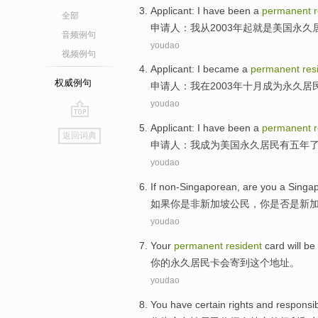
Applicant
:
I
have been a
permanent
全部
申请人
：
我
从
2003年起就是美国
永久
音频例句
youdao
视频例句
Applicant
:
I
became a
permanent
res
权威例句
申请人
：
我
在
2003年
十月
成为
永久
居
youdao
go
Applicant
:
I
have
been a
permanent
返回词典
top
申请人
：
我
成为
美国永久
居民
有五
年
youdao
If
non-Singaporean
, are
you
a
Singa
如果
你
是非
新加坡
公民，你是否是新
youdao
Your
permanent
resident
card
will be
你
的
永久
居民
卡
会
寄
到
这个
地址
。
youdao
You
have
certain
rights
and
responsibi