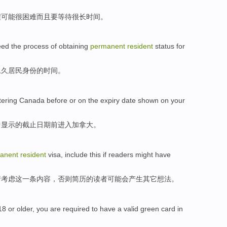
程
可能
很困难
而且
要等待
很
长时间。
ed the process
of
obtaining
permanent
resident
status
for
永久
居民
身份
的
时间。
tering
Canada
before
or on
the
expiry
date
shown
on
your
中显示
的
截止
日期
前
进入
加拿大
。
anent
resident
visa
, include
this
if
readers
might
have
请
考虑
这
一条内容，否则简历的
读者
可能会
产生
其它想法。
18
or older, you are
required
to have a
valid
green
card
in