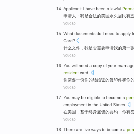
Applicant
:
I
have
been
a
lawful
Perma
申请人
：
我
是
合法
的
美国
永久
居民
有
youdao
What
documents
do
I
need to
apply f
Card
?
什么
文件
，
我
是否
需要
申请
我
的
第
一
youdao
You
will need
a
copy
of
your
marriage 
resident
card
.
你
需要
一
份
你
的
结婚证
的复印件
和
你
youdao
You
may be eligible
to become
a
per
employment
in
the United States
.
在
美国，
基于
终身
雇佣
的
要约
，
你
有
youdao
There are
five
ways
to
become a
per