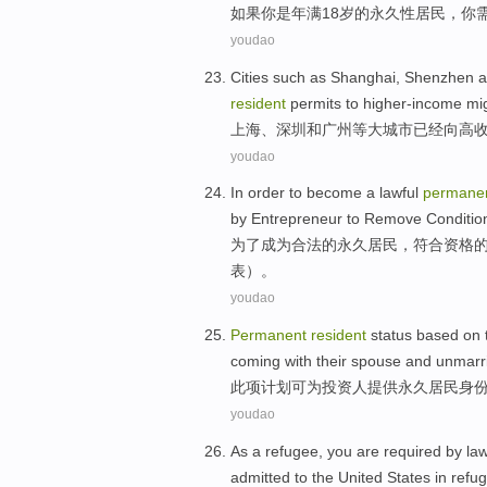
如果
你
是
年满18
岁
的永久性
居民
，你
youdao
Cities
such as
Shanghai
,
Shenzhen
a
resident
permits
to higher-income
mig
上海
、
深圳
和
广州
等
大城市
已经
向
高
youdao
In order to
become a
lawful
permane
by Entrepreneur to
Remove
Conditio
为了
成为
合法
的
永久
居民
，
符合资格
表）。
youdao
Permanent
resident
status
based on
coming
with
their spouse
and
unmarr
此项
计划
可
为
投资人
提供
永久
居民
身
youdao
As
a
refugee
,
you
are
required
by
la
admitted to
the United States
in
refug