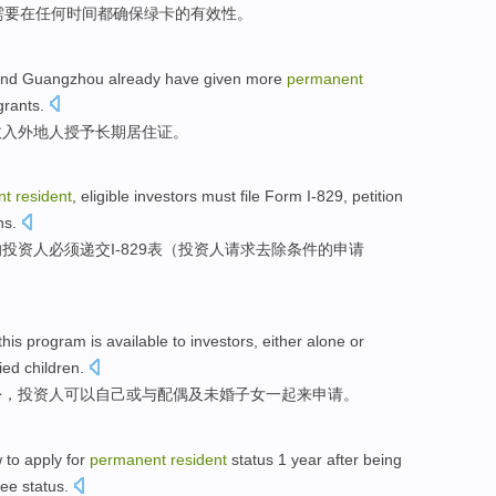
需要
在
任何
时间
都确保
绿卡
的
有效性
。
nd
Guangzhou
already have
given more
permanent
rants.
收入外地人授予
长期居住证
。
nt
resident
,
eligible
investors
must
file Form
I
-
829,
petition
ns
.
的
投资人
必须
递交
I
-
829表（
投资人
请求
去除
条件
的申请
this
program
is
available
to
investors
,
either
alone
or
ied
children
.
份
，投资人
可以
自己
或
与
配偶
及
未婚
子女一起来申请。
w
to
apply for
permanent
resident
status
1
year after
being
ee status.