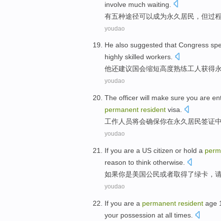
involve
much
waiting.
有
五种
途径
可以
成为
永久
居民
，
但
过
youdao
He
also
suggested that
Congress
spe
highly
skilled
workers
.
他
还
建议
国会
缩短
高度
熟练
工人
获得
youdao
The officer
will
make sure
you
are
en
permanent
resident
visa
.
工作
人员
将会
确保
你
在
永久
居民
签证
youdao
If
you
are a
US
citizen
or
hold a
perm
reason
to
think
otherwise
.
如果
你
是
美国
公民
或者
取得了
绿卡
，
youdao
If
you
are
a
permanent
resident
age
your possession at
all
times
.