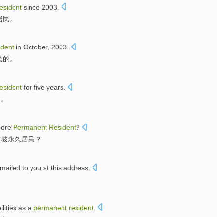
resident
since
2003.
居民
。
ident
in
October
, 2003.
民
的。
resident
for
five
years
.
了
。
pore
Permanent
Resident
?
加坡
永久
居民
？
mailed to you
at
this
address
.
lities
as a
permanent
resident
.