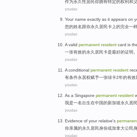
作为
永久性
居民
你
拥有
特定
的
权利
和
youdao
Your
name
exactly
as
it appears
on
y
您
的
姓名
跟
你
永久
居民
卡
上
的
完全
一
youdao
A valid
permanent
resident
card
is
th
一张
有效的
永久
居民
卡
是
最
好的证明
youdao
A conditional
permanent
resident
rece
有
条件
永
居权
赋予一张绿卡2年的
有效
youdao
As
a
Singapore
permanent
resident
我
是
一名
出生
在
中国
的
新加坡
永久
居
youdao
Evidence of
your
relative
's
permanen
你
亲属
的
永久
居民
身份
或
加拿大
公民
youdao