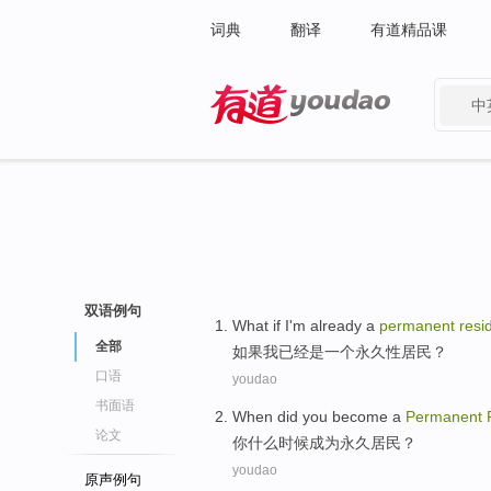
词典
翻译
有道精品课
中
有道 - 网易旗下搜索
双语例句
What if
I'm
already
a
permanent
resi
全部
如果
我
已经
是
一个
永久性
居民
？
口语
youdao
书面语
When
did
you
become a
Permanent
论文
你
什么
时候
成为
永久
居民？
youdao
原声例句