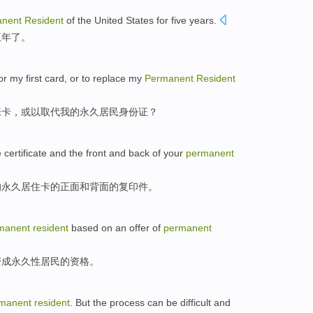
nent
Resident
of the
United States
for
five
years
.
五
年了
。
or
my
first
card
,
or
to
replace
my
Permanent
Resident
张
卡
，
或
以
取代
我的
永久
居民
身份证
？
certificate
and
the
front
and
back
of your
permanent
的
永久
居住
卡
的
正面
和
背面
的复印件。
manent
resident
based on
an offer
of
permanent
变成
永久性
居民
的资格。
manent
resident
.
But
the
process
can
be
difficult
and