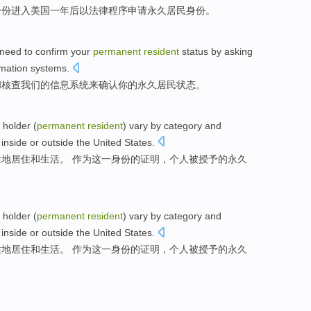
身份
进入
美国
一
年后
以
法律
程序
申请
永久
居民
身份。
need
to
confirm
your
permanent
resident
status
by
asking
rmation
systems
.
和
核查
我们
的
信息
系统
来
确认
你
的
永久
居民
状态
。
holder (
permanent
resident
) vary
by
category
and
inside
or outside the
United States
.
性地
居住
和
生活。 作为
这一
身份的证明，
个人
被授予的永久
holder (
permanent
resident
) vary
by
category
and
inside
or outside the
United States
.
性地
居住
和
生活。 作为
这一
身份的证明，
个人
被授予的永久