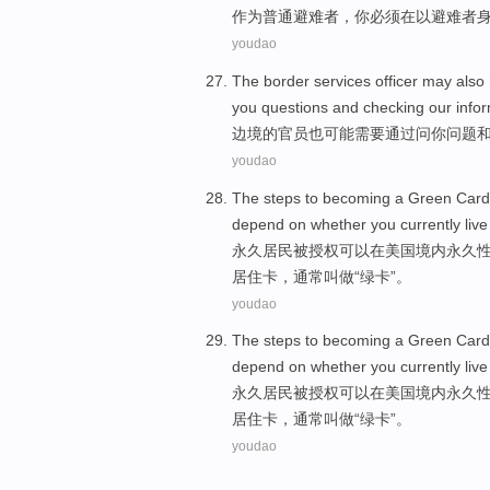
作为
普通
避难者
，
你
必须
在以
避难者
youdao
The
border services
officer
may
also
you
questions
and
checking
our
info
边境
的
官员
也
可能
需要
通过
问
你
问题
youdao
The steps to becoming
a
Green
Card
depend
on
whether you currently
live
永久
居民
被
授权可以
在
美国
境内
永久
居住
卡
，通常叫做“绿卡”。
youdao
The steps to becoming
a
Green
Card
depend
on
whether you currently
live
永久
居民
被
授权可以
在
美国
境内
永久
居住
卡
，通常叫做“绿卡”。
youdao