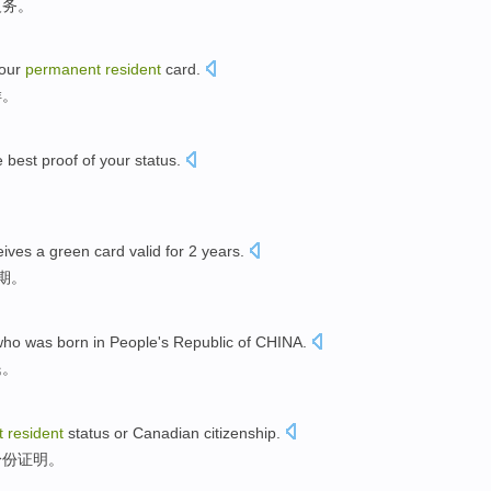
义务
。
our
permanent
resident
card
.
样
。
e best
proof
of your status.
。
ives a green card
valid for
2
years
.
期
。
who
was born
in
People's Republic
of
CHINA
.
民
。
t
resident
status
or
Canadian
citizenship
.
身份证明
。