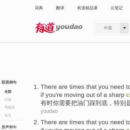
词典
翻译
有道精品课
云笔记
中英
有道 - 网易旗下搜索
双语例句
There are times
that
you
need t
全部
if
you're moving
out of a
sharp
c
口语
有时
你
需要
把
油门
踩到底，
特别
书面语
youdao
论文
There are times
that
you
need t
原声例句