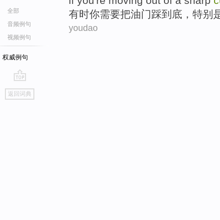
if
you're moving
out of a
sharp
c
全部
有时
你
需要
把
油门
踩到底，
特别
音频例句
youdao
视频例句
权威例句
go
返回词典
top