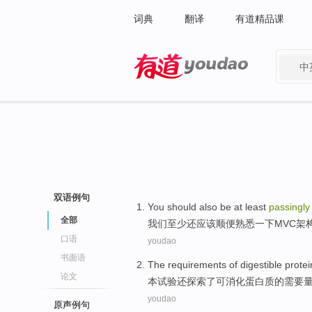
词典
翻译
有道精品课
中
有道 - 网易旗下搜索
双语例句
You
should
also
be
at least
passingly
全部
我们
至少
还
应该
顺便
熟悉
一下
MVC架
口语
youdao
书面语
The
requirements
of
digestible
protei
论文
本
试验
还
探索了
可消化
蛋白质
的
需要
youdao
原声例句