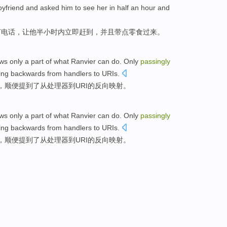
oyfriend
and
asked
him
to see her in
half an
hour
and
打电话
，
让
他
半
小时内
立即赶到，
并且
带
点
零食
过来。
ws
only
a
part
of
what
Ranvier
can do.
Only
passingly
ing
backwards
from
handlers
to
URIs
.
，
顺便
提到
了
从
处理器
到
URI
的
反向
映射
。
ws
only
a
part
of
what
Ranvier
can do.
Only
passingly
ing
backwards
from
handlers
to
URIs
.
，
顺便
提到
了
从
处理器
到
URI
的
反向
映射
。