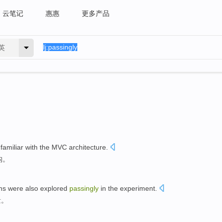
云笔记
惠惠
更多产品
英
familiar with
the MVC
architecture
.
构。
ns
were also
explored
passingly
in the
experiment
.
量
。