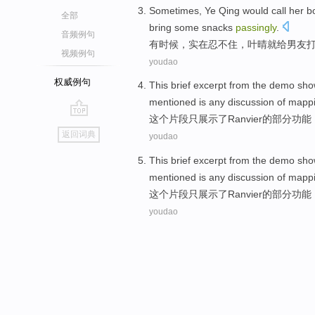
Sometimes
, Ye Qing
would
call
her
b
全部
bring
some
snacks
passingly
.
音频例句
有时候
，实在忍不住，
叶晴就
给
男友
视频例句
youdao
权威例句
This
brief
excerpt from
the
demo sho
mentioned
is any discussion of
mapp
这个
片段
只
展示
了
Ranvier
的
部分
功能
go
返回词典
youdao
top
This
brief
excerpt from
the
demo sho
mentioned
is any discussion of
mapp
这个
片段
只
展示
了
Ranvier
的
部分
功能
youdao