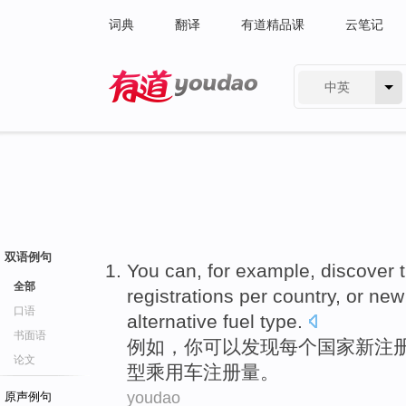
词典
翻译
有道精品课
云笔记
中英
有道 - 网易旗下搜索
双语例句
You
can
,
for example
,
discover
全部
registrations
per
country
,
or
ne
口语
alternative
fuel
type
.
书面语
例如
，
你
可以
发现
每个
国家
新
注
论文
型
乘
用车
注册量
。
youdao
原声例句