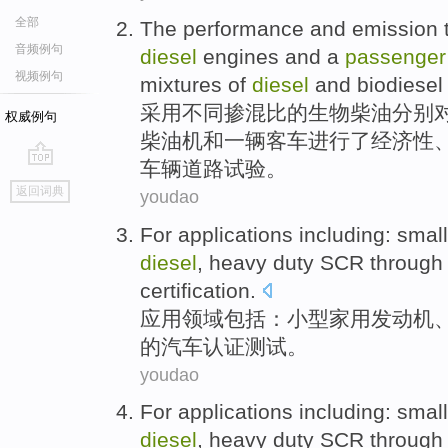
全部
The performance
and
emission
音频例句
diesel
engines and
a
passenger
视频例句
mixtures
of
diesel
and
biodiesel
采用
不同
掺
混比
的
生物
柴油
分别
权威例句
柴油机
和
一
辆
客车
进行
了经济性
车辆
道路试验。
go
返回词典
youdao
top
For
applications
including
:
small
diesel
, heavy duty
SCR
through
certification
.
应用
领域
包括
：
小型
家用
发动机
的
汽车
认证测试
。
youdao
For
applications
including
:
small
diesel
, heavy duty
SCR
through