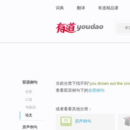
词典
翻译
有道精品课
中
有道 - 网易旗下搜索
双语例句
当前分类下找不到"
you drown out the cr
查看双语例句下的
全部例句
全部
口语
书面语
或者看看其他分类：
论文
原声例句
原声例句