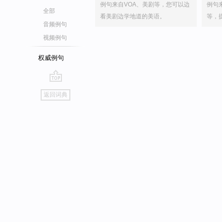
例句来自VOA、美剧等，您可以边
例句
全部
看美剧边学地道的美语。
等，
音频例句
视频例句
权威例句
go
返回词典
top