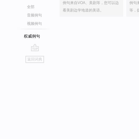
例句来自VOA、美剧等，您可以边
例句
全部
看美剧边学地道的美语。
等，
音频例句
视频例句
权威例句
go
返回词典
top