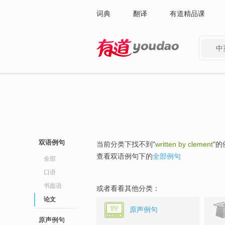
词典
翻译
有道精品课
中
有道 - 网易旗下搜索
双语例句
当前分类下找不到"
written by clement
"
查看双语例句下的
全部例句
全部
口语
书面语
或者看看其他分类：
论文
原声例句
原声例句