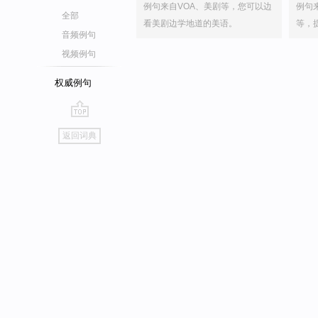
例句来自VOA、美剧等，您可以边
例句
全部
看美剧边学地道的美语。
等，
音频例句
视频例句
权威例句
go
返回词典
top