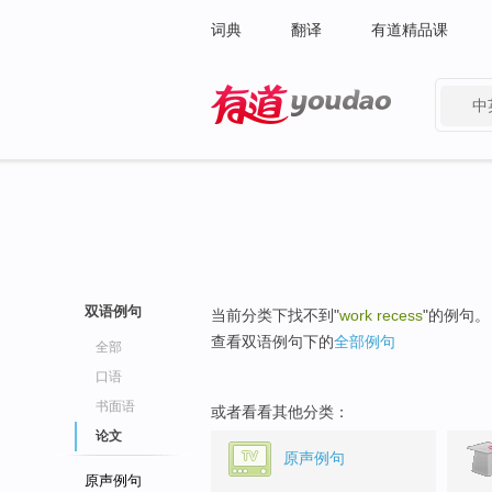
词典
翻译
有道精品课
中
有道 - 网易旗下搜索
双语例句
当前分类下找不到"
work recess
"的例句。
查看双语例句下的
全部例句
全部
口语
书面语
或者看看其他分类：
论文
原声例句
原声例句