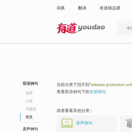
词典
翻译
有道精品课
中
有道 - 网易旗下搜索
双语例句
当前分类下找不到"
witness protection uni
查看双语例句下的
全部例句
全部
口语
书面语
或者看看其他分类：
论文
原声例句
原声例句