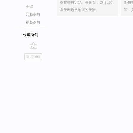
例句来自VOA、美剧等，您可以边
例句
全部
看美剧边学地道的美语。
等，
音频例句
视频例句
权威例句
go
返回词典
top