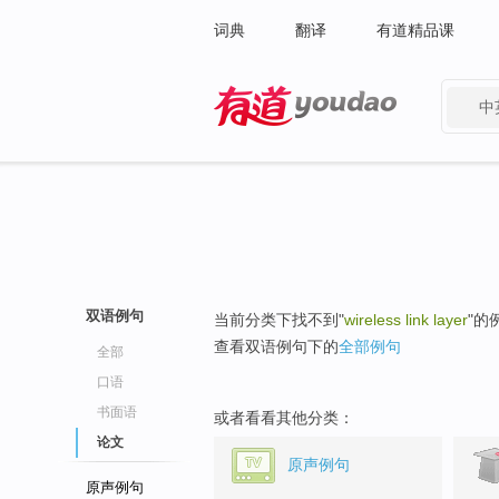
词典
翻译
有道精品课
中
有道 - 网易旗下搜索
双语例句
当前分类下找不到"
wireless link layer
"的
查看双语例句下的
全部例句
全部
口语
书面语
或者看看其他分类：
论文
原声例句
原声例句