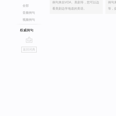
例句来自VOA、美剧等，您可以边
例句
全部
看美剧边学地道的美语。
等，
音频例句
视频例句
权威例句
go
返回词典
top