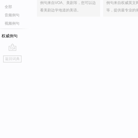
例句来自VOA、美剧等，您可以边
例句来自权威英文
全部
看美剧边学地道的美语。
等，提供最专业的
音频例句
视频例句
权威例句
go
返回词典
top