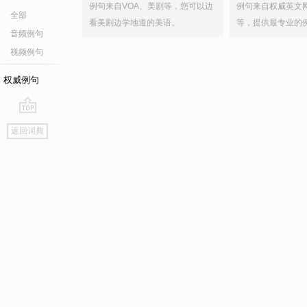
例句来自VOA、美剧等，您可以边
例句来自权威英文
全部
看美剧边学地道的美语。
等，提供最专业的
音频例句
视频例句
权威例句
go
返回词典
top