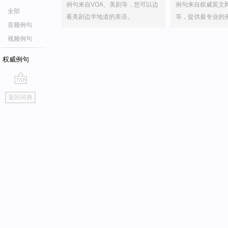
例句来自VOA、美剧等，您可以边
例句来自权威英文
全部
看美剧边学地道的美语。
等，提供最专业的
音频例句
视频例句
权威例句
go
返回词典
top