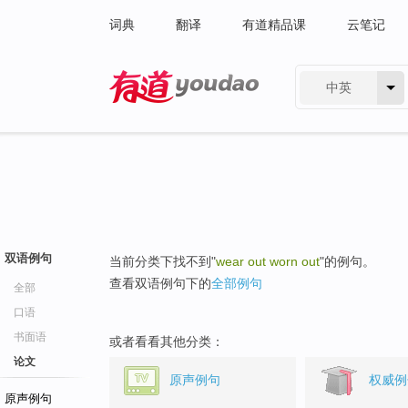
词典
翻译
有道精品课
云笔记
中英
有道 - 网易旗下搜索
双语例句
当前分类下找不到"
wear out worn out
"的例句。
查看双语例句下的
全部例句
全部
口语
书面语
或者看看其他分类：
论文
原声例句
权威例
原声例句