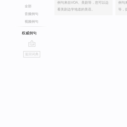
例句来自VOA、美剧等，您可以边
例句
全部
看美剧边学地道的美语。
等，
音频例句
视频例句
权威例句
go
返回词典
top