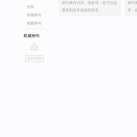
例句来自VOA、美剧等，您可以边
例句
全部
看美剧边学地道的美语。
等，
音频例句
视频例句
权威例句
go
返回词典
top