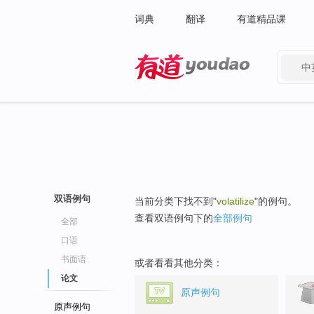
词典
翻译
有道精品课
中
有道 - 网易旗下搜索
双语例句
当前分类下找不到"
volatilize
"的例句。
查看双语例句下的
全部例句
全部
口语
书面语
或者看看其他分类：
论文
原声例句
原声例句