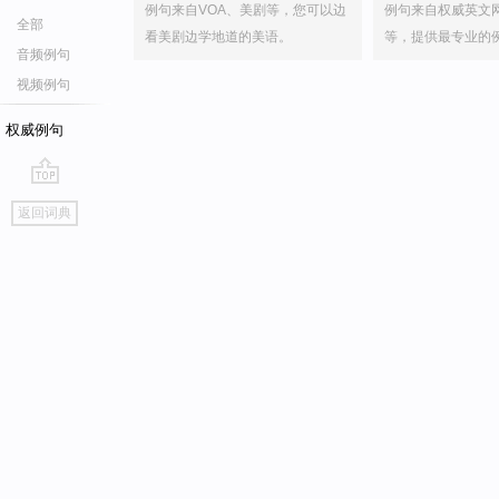
例句来自VOA、美剧等，您可以边
例句来自权威英文
全部
看美剧边学地道的美语。
等，提供最专业的
音频例句
视频例句
权威例句
go
返回词典
top