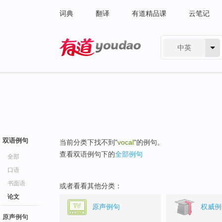
词典
翻译
有道精品课
云笔记
中英
有道 - 网易旗下搜索
双语例句
当前分类下找不到"
vocal
"的例句。
查看双语例句下的
全部例句
全部
口语
书面语
或者看看其他分类：
论文
原声例句
权威例
原声例句