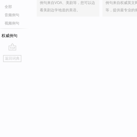
例句来自VOA、美剧等，您可以边
例句来自权威英文
全部
看美剧边学地道的美语。
等，提供最专业的
音频例句
视频例句
权威例句
go
返回词典
top