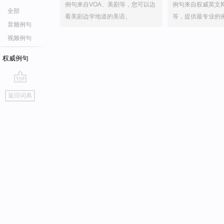
例句来自VOA、美剧等，您可以边
例句来自权威英文
全部
看美剧边学地道的美语。
等，提供最专业的
音频例句
视频例句
权威例句
go
返回词典
top