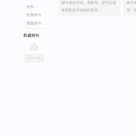
例句来自VOA、美剧等，您可以边
例句
全部
看美剧边学地道的美语。
等，
音频例句
视频例句
权威例句
go
返回词典
top