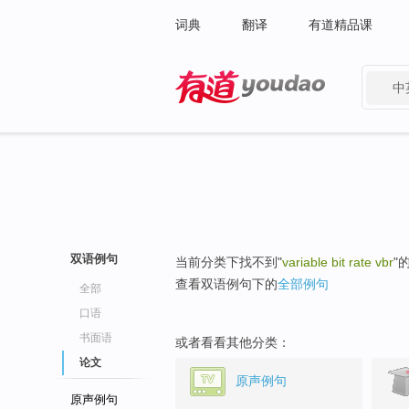
词典
翻译
有道精品课
中
有道 - 网易旗下搜索
双语例句
当前分类下找不到"
variable bit rate vbr
"
查看双语例句下的
全部例句
全部
口语
书面语
或者看看其他分类：
论文
原声例句
原声例句