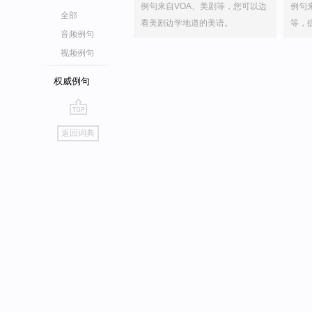
例句来自VOA、美剧等，您可以边
例句
全部
看美剧边学地道的美语。
等，
音频例句
视频例句
权威例句
go
返回词典
top