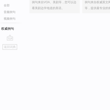
例句来自VOA、美剧等，您可以边
例句来自权威英文
全部
看美剧边学地道的美语。
等，提供最专业的
音频例句
视频例句
权威例句
go
返回词典
top