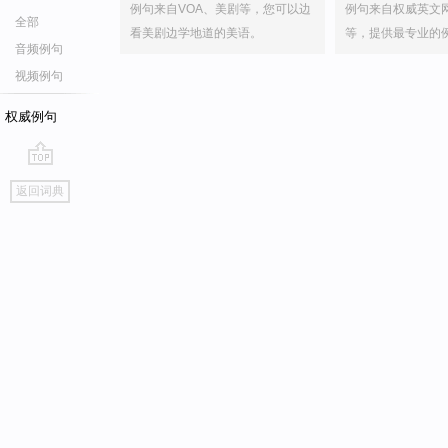
例句来自VOA、美剧等，您可以边
例句来自权威英文
全部
看美剧边学地道的美语。
等，提供最专业的
音频例句
视频例句
权威例句
go
返回词典
top