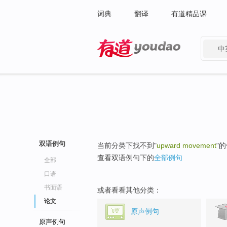
词典
翻译
有道精品课
中
有道 - 网易旗下搜索
双语例句
当前分类下找不到"
upward movement
"
查看双语例句下的
全部例句
全部
口语
书面语
或者看看其他分类：
论文
原声例句
原声例句