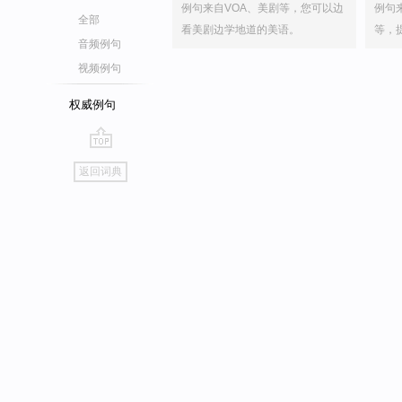
例句来自VOA、美剧等，您可以边
例句
全部
看美剧边学地道的美语。
等，
音频例句
视频例句
权威例句
go
返回词典
top