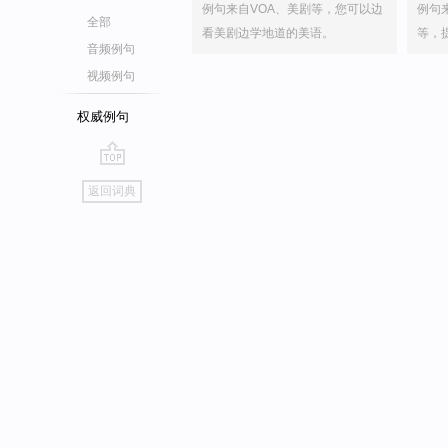
例句来自VOA、美剧等，您可以边
例句
全部
看美剧边学地道的美语。
等，
音频例句
视频例句
权威例句
go
返回词典
top