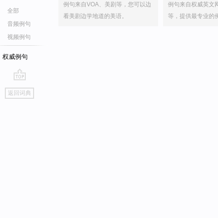
例句来自VOA、美剧等，您可以边
例句来自权威英文
全部
看美剧边学地道的美语。
等，提供最专业的
音频例句
视频例句
权威例句
go
返回词典
top