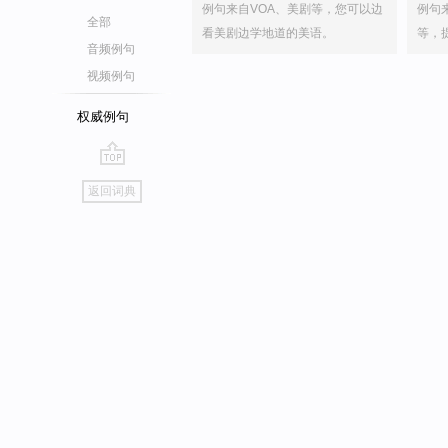
例句来自VOA、美剧等，您可以边
例句
全部
看美剧边学地道的美语。
等，
音频例句
视频例句
权威例句
go
返回词典
top