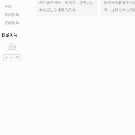
例句来自VOA、美剧等，您可以边
例句来自权威英文
全部
看美剧边学地道的美语。
等，提供最专业的
音频例句
视频例句
权威例句
go
返回词典
top