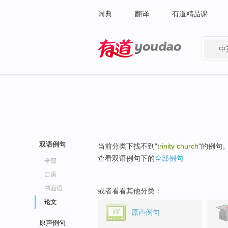
词典
翻译
有道精品课
中
有道 - 网易旗下搜索
双语例句
当前分类下找不到"
trinity church
"的例句
查看双语例句下的
全部例句
全部
口语
书面语
或者看看其他分类：
论文
原声例句
原声例句