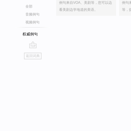
例句来自VOA、美剧等，您可以边
例句
全部
看美剧边学地道的美语。
等，
音频例句
视频例句
权威例句
go
返回词典
top