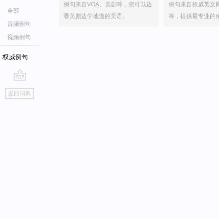
例句来自VOA、美剧等，您可以边
例句来自权威英文
全部
看美剧边学地道的美语。
等，提供最专业的
音频例句
视频例句
权威例句
go
返回词典
top