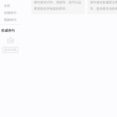
例句来自VOA、美剧等，您可以边
例句来自权威英文
全部
看美剧边学地道的美语。
等，提供最专业的
音频例句
视频例句
权威例句
go
返回词典
top