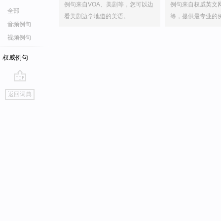
例句来自VOA、美剧等，您可以边
例句来自权威英文
全部
看美剧边学地道的美语。
等，提供最专业的
音频例句
视频例句
权威例句
go
返回词典
top