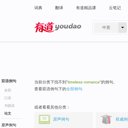
词典
翻译
有道精品课
云笔记
中英
有道 - 网易旗下搜索
双语例句
当前分类下找不到"
timeless romance
"的例句。
查看双语例句下的
全部例句
全部
口语
书面语
或者看看其他分类：
论文
原声例句
权威例
原声例句