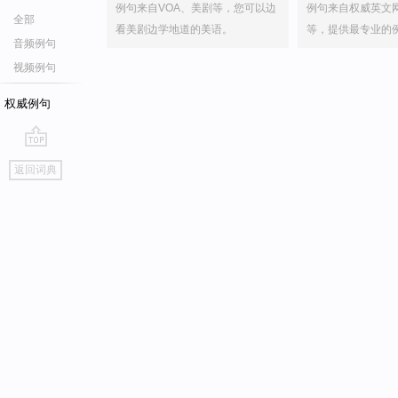
例句来自VOA、美剧等，您可以边
例句来自权威英文
全部
看美剧边学地道的美语。
等，提供最专业的
音频例句
视频例句
权威例句
go
返回词典
top