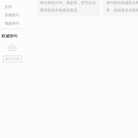
例句来自VOA、美剧等，您可以边
例句来自权威英文
全部
看美剧边学地道的美语。
等，提供最专业的
音频例句
视频例句
权威例句
go
返回词典
top