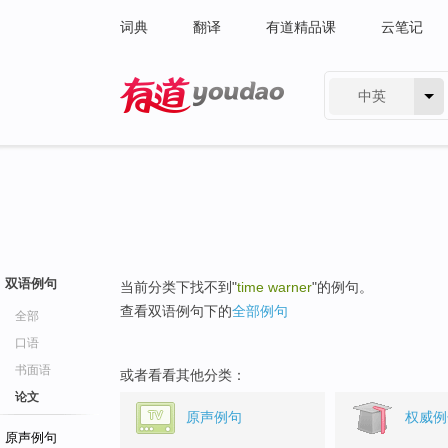
词典
翻译
有道精品课
云笔记
中英
有道 - 网易旗下搜索
双语例句
当前分类下找不到"
time warner
"的例句。
查看双语例句下的
全部例句
全部
口语
书面语
或者看看其他分类：
论文
原声例句
权威例
原声例句