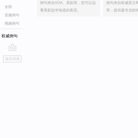
例句来自VOA、美剧等，您可以边
例句来自权威英文
全部
看美剧边学地道的美语。
等，提供最专业的
音频例句
视频例句
权威例句
go
返回词典
top