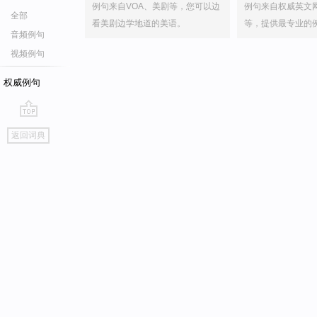
例句来自VOA、美剧等，您可以边
例句来自权威英文
全部
看美剧边学地道的美语。
等，提供最专业的
音频例句
视频例句
权威例句
go
返回词典
top