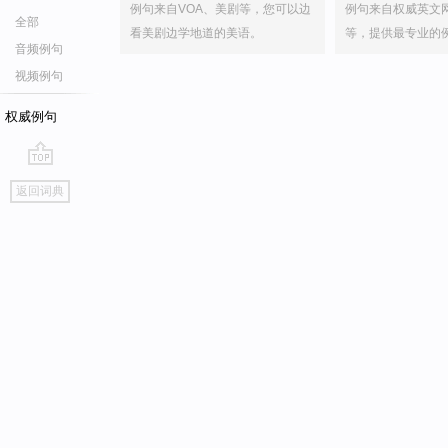
例句来自VOA、美剧等，您可以边
例句来自权威英文
全部
看美剧边学地道的美语。
等，提供最专业的
音频例句
视频例句
权威例句
go
返回词典
top