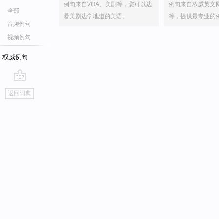
例句来自VOA、美剧等，您可以边
例句来自权威英文
全部
看美剧边学地道的美语。
等，提供最专业的
音频例句
视频例句
权威例句
go
返回词典
top