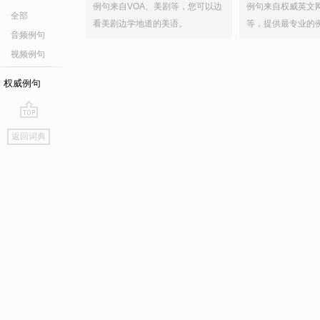
例句来自VOA、美剧等，您可以边
例句来自权威英文
全部
看美剧边学地道的美语。
等，提供最专业的
音频例句
视频例句
权威例句
go
返回词典
top