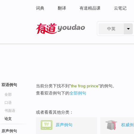
词典
翻译
有道精品课
云笔记
中英
有道 - 网易旗下搜索
双语例句
当前分类下找不到"
the frog prince
"的例句。
查看双语例句下的
全部例句
全部
口语
书面语
或者看看其他分类：
论文
原声例句
权威例
原声例句