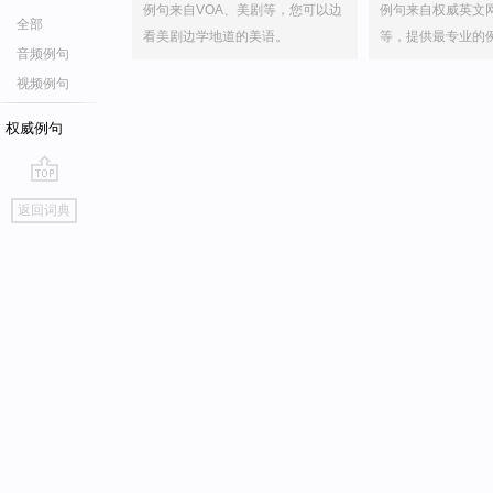
例句来自VOA、美剧等，您可以边
例句来自权威英文
全部
看美剧边学地道的美语。
等，提供最专业的
音频例句
视频例句
权威例句
go
返回词典
top