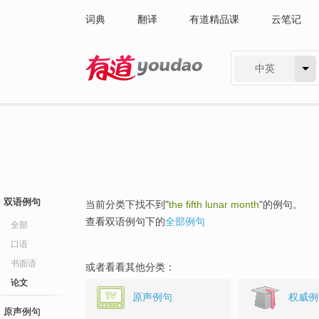
词典
翻译
有道精品课
云笔记
中英
有道 - 网易旗下搜索
双语例句
当前分类下找不到"
the fifth lunar month
"的例句。
查看双语例句下的
全部例句
全部
口语
书面语
或者看看其他分类：
论文
原声例句
权威例
原声例句