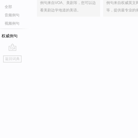
例句来自VOA、美剧等，您可以边
例句来自权威英文
全部
看美剧边学地道的美语。
等，提供最专业的
音频例句
视频例句
权威例句
go
返回词典
top