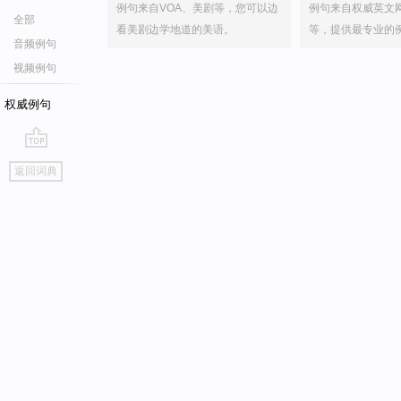
例句来自VOA、美剧等，您可以边
例句来自权威英文
全部
看美剧边学地道的美语。
等，提供最专业的
音频例句
视频例句
权威例句
go
返回词典
top