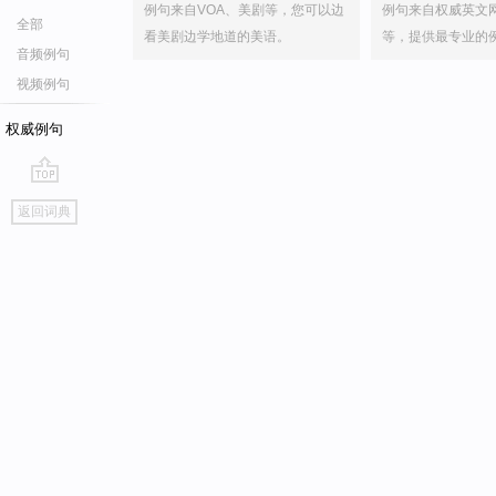
例句来自VOA、美剧等，您可以边
例句来自权威英文
全部
看美剧边学地道的美语。
等，提供最专业的
音频例句
视频例句
权威例句
go
返回词典
top