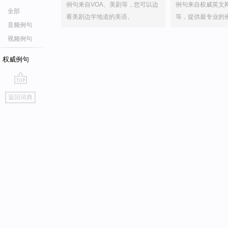
例句来自VOA、美剧等，您可以边
例句来自权威英文
全部
看美剧边学地道的美语。
等，提供最专业的
音频例句
视频例句
权威例句
go
返回词典
top