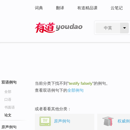
词典
翻译
有道精品课
云笔记
中英
有道 - 网易旗下搜索
双语例句
当前分类下找不到"
testify falsely
"的例句。
查看双语例句下的
全部例句
全部
口语
书面语
或者看看其他分类：
论文
原声例句
权威例
原声例句