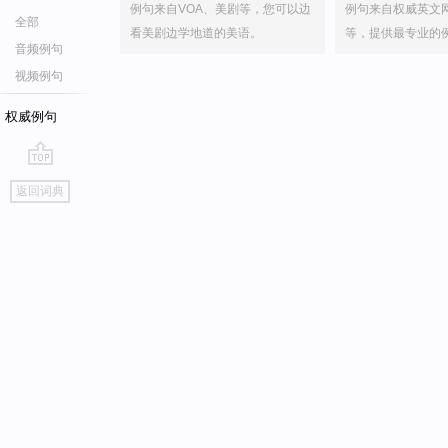
例句来自VOA、美剧等，您可以边
例句来自权威英文
全部
看美剧边学地道的美语。
等，提供最专业的
音频例句
视频例句
权威例句
go
返回词典
top