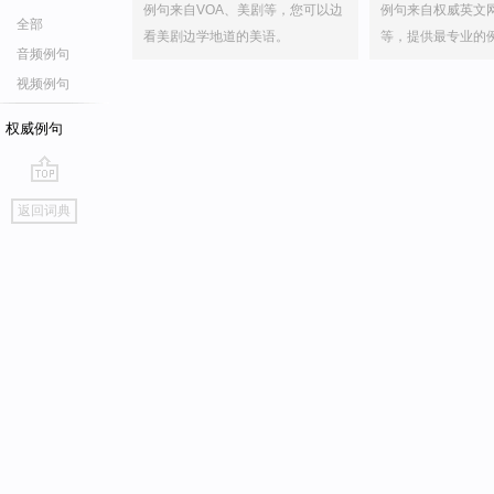
例句来自VOA、美剧等，您可以边
例句来自权威英文
全部
看美剧边学地道的美语。
等，提供最专业的
音频例句
视频例句
权威例句
go
返回词典
top