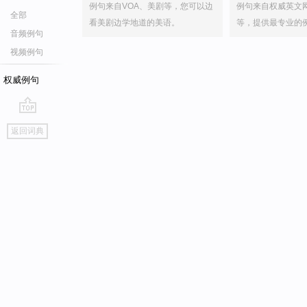
例句来自VOA、美剧等，您可以边
例句来自权威英文
全部
看美剧边学地道的美语。
等，提供最专业的
音频例句
视频例句
权威例句
go
返回词典
top