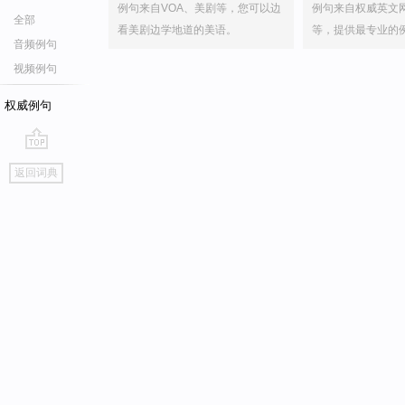
例句来自VOA、美剧等，您可以边
例句来自权威英文
全部
看美剧边学地道的美语。
等，提供最专业的
音频例句
视频例句
权威例句
go
返回词典
top