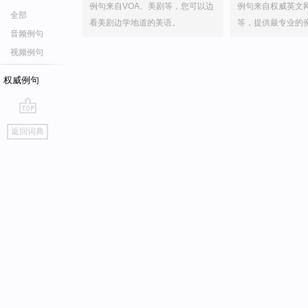
例句来自VOA、美剧等，您可以边
例句来自权威英文
全部
看美剧边学地道的美语。
等，提供最专业的
音频例句
视频例句
权威例句
go
返回词典
top