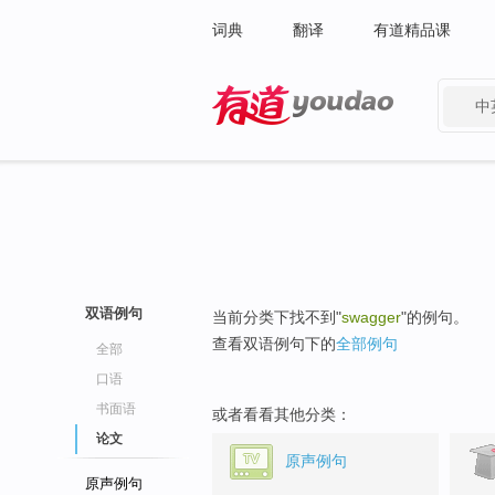
词典
翻译
有道精品课
中
有道 - 网易旗下搜索
双语例句
当前分类下找不到"
swagger
"的例句。
查看双语例句下的
全部例句
全部
口语
书面语
或者看看其他分类：
论文
原声例句
原声例句