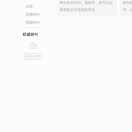
例句来自VOA、美剧等，您可以边
例句
全部
看美剧边学地道的美语。
等，
音频例句
视频例句
权威例句
go
返回词典
top