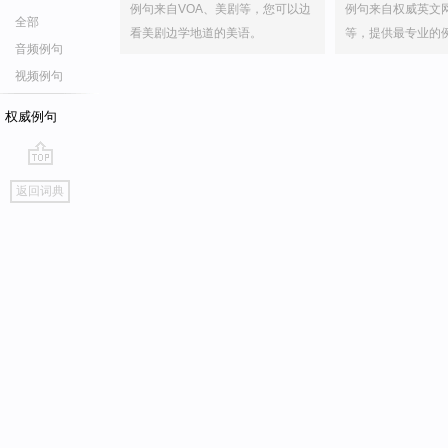
例句来自VOA、美剧等，您可以边
例句来自权威英文
全部
看美剧边学地道的美语。
等，提供最专业的
音频例句
视频例句
权威例句
go
返回词典
top